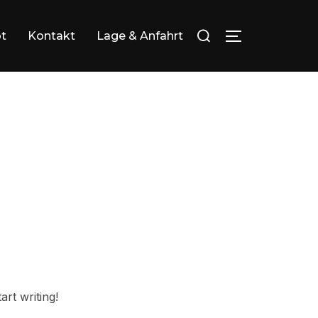
Suchen
t
Kontakt
Lage & Anfahrt
SEITENLEIS
nach:
art writing!