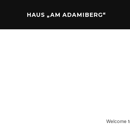
Zu
Inhalten
HAUS „AM ADAMIBERG“
springen
Welcome to 