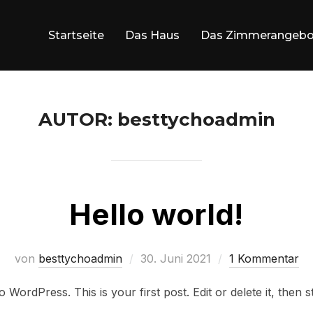
Startseite
Das Haus
Das Zimmerangebo
AUTOR:
besttychoadmin
Hello world!
Veröffentlicht
von
besttychoadmin
30. Juni 2021
1 Kommentar
am
WordPress. This is your first post. Edit or delete it, then st