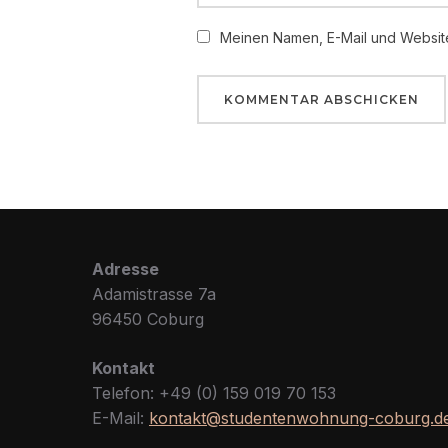
Meinen Namen, E-Mail und Website
Adresse
Adamistrasse 7a
96450 Coburg
Kontakt
Telefon: +49 (0) 159 019 70 153
E-Mail:
kontakt@studentenwohnung-coburg.d