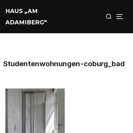
Zu
HAUS „AM
Suchen
Inhalten
SEIT
nach:
springen
ADAMIBERG“
Studentenwohnungen-coburg_bad