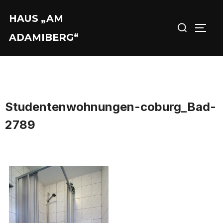
Zu
HAUS „AM
Suchen
Inhalten
SEIT
nach:
springen
ADAMIBERG“
Studentenwohnungen-coburg_Bad-
2789