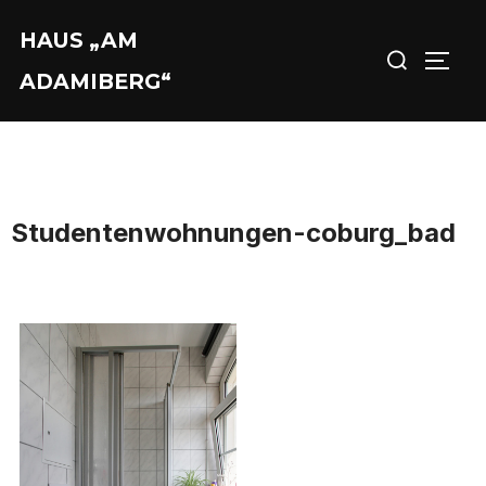
Zu
HAUS „AM
Suchen
Inhalten
SEIT
nach:
springen
ADAMIBERG“
Studentenwohnungen-coburg_bad