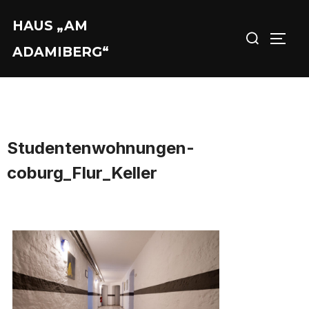
Zu
HAUS „AM
Suchen
Inhalten
SEIT
nach:
springen
ADAMIBERG“
Studentenwohnungen-
coburg_Flur_Keller