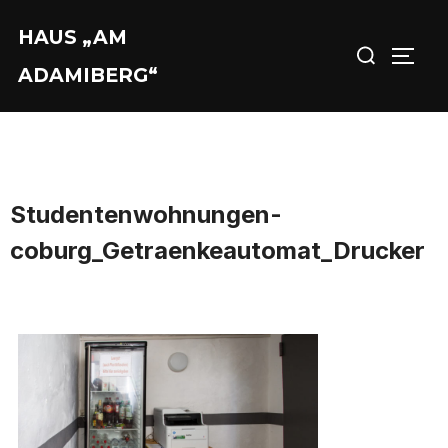
Zu
HAUS „AM
Suchen
Inhalten
SEIT
nach:
springen
ADAMIBERG“
Studentenwohnungen-
coburg_Getraenkeautomat_Drucker