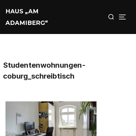
Zu
HAUS „AM
Suchen
Inhalten
SEIT
nach:
springen
ADAMIBERG“
Studentenwohnungen-
coburg_schreibtisch